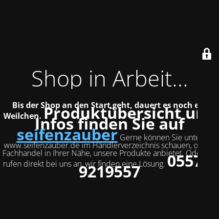
Shop in Arbeit...
Bis der Shop an den Start geht, dauert es noch ein
Produktübersicht und
Weilchen.
Infos finden Sie auf
seifenzauber
Gerne können Sie unter
www.seifenzauber.de im Händlerverzeichnis schauen, ob ein
Fachhandel in Ihrer Nähe, unsere Produkte anbietet. Oder Sie
05572-
rufen direkt bei uns an, wir finden eine Lösung.
9219557