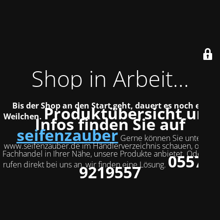
Shop in Arbeit...
Bis der Shop an den Start geht, dauert es noch ein
Produktübersicht und
Weilchen.
Infos finden Sie auf
seifenzauber
Gerne können Sie unter
www.seifenzauber.de im Händlerverzeichnis schauen, ob ein
Fachhandel in Ihrer Nähe, unsere Produkte anbietet. Oder Sie
05572-
rufen direkt bei uns an, wir finden eine Lösung.
9219557