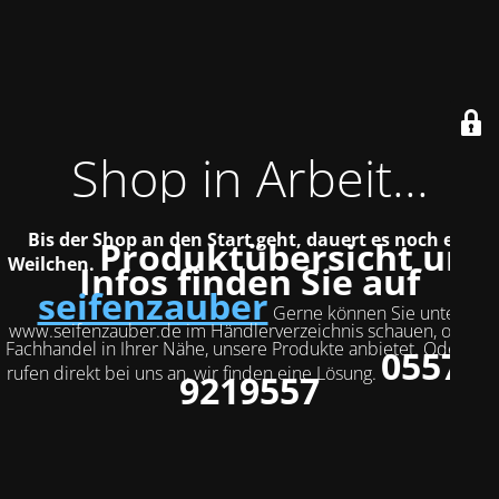
Shop in Arbeit...
Bis der Shop an den Start geht, dauert es noch ein
Produktübersicht und
Weilchen.
Infos finden Sie auf
seifenzauber
Gerne können Sie unter
www.seifenzauber.de im Händlerverzeichnis schauen, ob ein
Fachhandel in Ihrer Nähe, unsere Produkte anbietet. Oder Sie
05572-
rufen direkt bei uns an, wir finden eine Lösung.
9219557