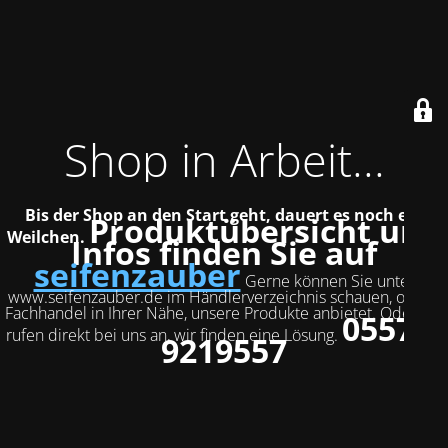
Shop in Arbeit...
Bis der Shop an den Start geht, dauert es noch ein
Produktübersicht und
Weilchen.
Infos finden Sie auf
seifenzauber
Gerne können Sie unter
www.seifenzauber.de im Händlerverzeichnis schauen, ob ein
Fachhandel in Ihrer Nähe, unsere Produkte anbietet. Oder Sie
05572-
rufen direkt bei uns an, wir finden eine Lösung.
9219557